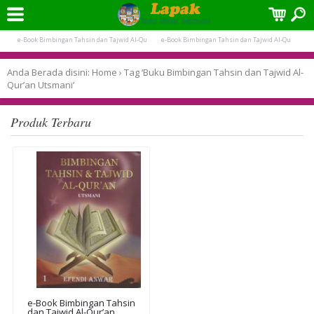
Terpopuler:
e-Book Bimbingan Tahsin dan Tajwid Al-Qu
e-Book Bimbingan Tahsin dan Tajwid Al-Qu
e-Book Bimbingan Tahsin dan Tajwid Al-Qu
e-Book Bimbingan Tahsin dan Tajwid Al-Qu
Anda Berada disini:
Home
›
Tag ‘Buku Bimbingan Tahsin dan Tajwid Al-
Qur’an Utsmani’
Produk Terbaru
e-Book Bimbingan Tahsin
dan Tajwid Al-Qur’an