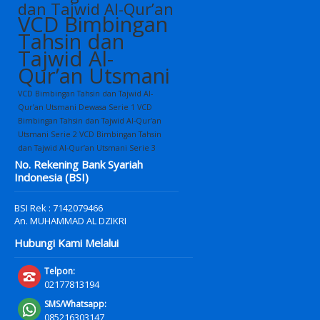
dan Tajwid Al-Qur’an
VCD Bimbingan
Tahsin dan
Tajwid Al-
Qur’an Utsmani
VCD Bimbingan Tahsin dan Tajwid Al-
Qur’an Utsmani Dewasa Serie 1
VCD
Bimbingan Tahsin dan Tajwid Al-Qur’an
Utsmani Serie 2
VCD Bimbingan Tahsin
dan Tajwid Al-Qur’an Utsmani Serie 3
No. Rekening Bank Syariah
Indonesia (BSI)
BSI Rek : 7142079466
An. MUHAMMAD AL DZIKRI
Hubungi Kami Melalui
Telpon:
02177813194
SMS/Whatsapp:
085216303147