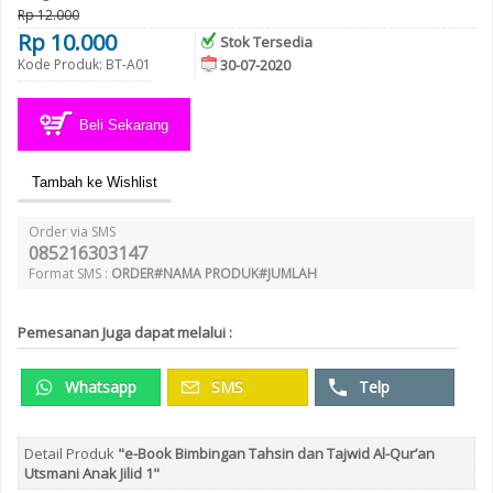
Rp 12.000
Rp 10.000
Stok Tersedia
Kode Produk: BT-A01
30-07-2020
Beli Sekarang
Tambah ke Wishlist
Order via SMS
085216303147
Format SMS :
ORDER#NAMA PRODUK#JUMLAH
Pemesanan Juga dapat melalui :
Whatsapp
SMS
Telp
Detail Produk
"e-Book Bimbingan Tahsin dan Tajwid Al-Qur’an
Utsmani Anak Jilid 1"