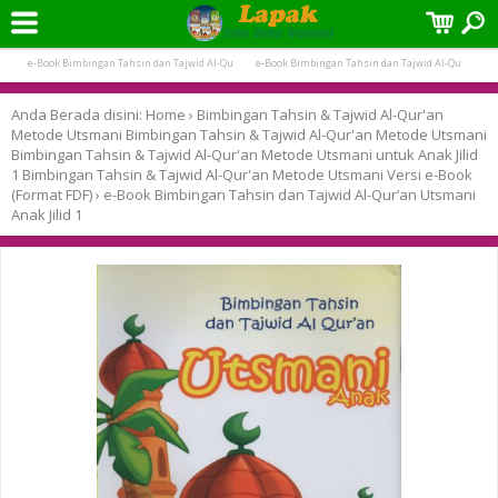
Terpopuler:
e-Book Bimbingan Tahsin dan Tajwid Al-Qu
e-Book Bimbingan Tahsin dan Tajwid Al-Qu
e-Book Bimbingan Tahsin dan Tajwid Al-Qu
e-Book Bimbingan Tahsin dan Tajwid Al-Qu
Anda Berada disini:
Home
›
Bimbingan Tahsin & Tajwid Al-Qur'an
Metode Utsmani
Bimbingan Tahsin & Tajwid Al-Qur'an Metode Utsmani
Bimbingan Tahsin & Tajwid Al-Qur'an Metode Utsmani untuk Anak Jilid
1
Bimbingan Tahsin & Tajwid Al-Qur'an Metode Utsmani
Versi e-Book
(Format FDF)
›
e-Book Bimbingan Tahsin dan Tajwid Al-Qur’an Utsmani
Anak Jilid 1