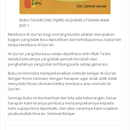
BUKU TAHSIN DAN TAJWID ALQURAN UTSMANI ANAK
JILID 1
Membaca Al-Qur’an bagi seorang muslim adalah merupakan
bagian yang tidak bisa dipisahkan dari kehidupannya, tiada hari
tanpa membaca Al-Qur’an.
Al-Qur’an yang kita baca selalu dipelihara oleh Allah Ta’ala
melalui tulisannya yang tidak pernah berubah dan
penghafalnya yang tidak terhitung pada setiap generasi.
Buku ini mencoba memperkenalkan metode belajar Al-Qur’an
dengan Rosm Utsmani, dengan harapan agar anak didik tidak
menyalahi Rosm Utsmani ketika membaca atau menulis Al-
Qur’an.
Semoga buku ini bermanfaat dan bila ada kekurangan, besar
harapan kami kiranya pembaca menyampaikannya kepada
kami supaya bisa diperbaiki, dan atas sarannya kami ucapkan
jazakumullah kharan. Selamat Belajar.