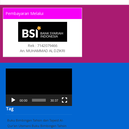
Pembayaran Melalui
Rek : 7142079466
An. MUHAMMAD AL DZIKRI
Pemutar
Video
00:00
30:37
Tag
Buku Bimbingan Tahsin dan Tajwid Al-
Qur’an Utsmani
Buku Bimbingan Tahsin